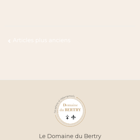
igation
Articles plus anciens
cles
Le Domaine du Bertry